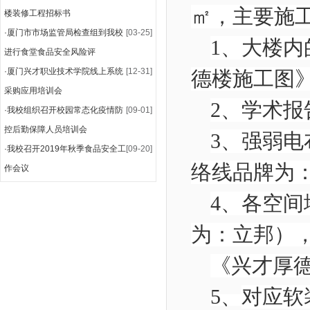
㎡
，
主要施
楼装修工程招标书
·
厦门市市场监管局检查组到我校
[03-25]
1
、大楼内
进行食堂食品安全风险评
·
厦门兴才职业技术学院线上系统
[12-31]
德楼
施
采购应用培训会
2
、
学术报
·
我校组织召开校园常态化疫情防
[09-01]
控后勤保障人员培训会
3
、
强弱电
·
我校召开2019年秋季食品安全工
[09-20]
络线品牌为
作会议
4
、
各空间
为：立邦）
《
兴才厚
5、
对应软