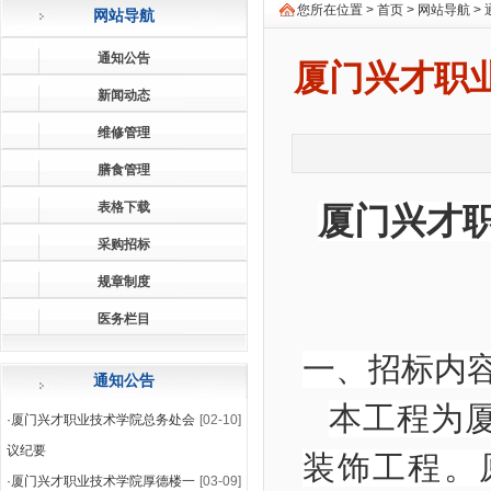
您所在位置 >
首页
>
网站导航
>
网站导航
通知公告
厦门兴才职
新闻动态
维修管理
膳食管理
表格下载
厦门
兴才
采购招标
规章制度
医务栏目
一
、
招标
通知公告
本工程为
·
厦门兴才职业技术学院总务处会
[02-10]
议纪要
装饰工程。
·
厦门兴才职业技术学院厚德楼一
[03-09]