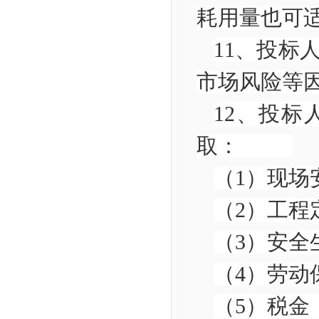
耗用量也
11
、投标
市场风险
12
、投标
取：
（
1
）现
（
2
）工
（
3
）安
（
4
）劳
（
5
）