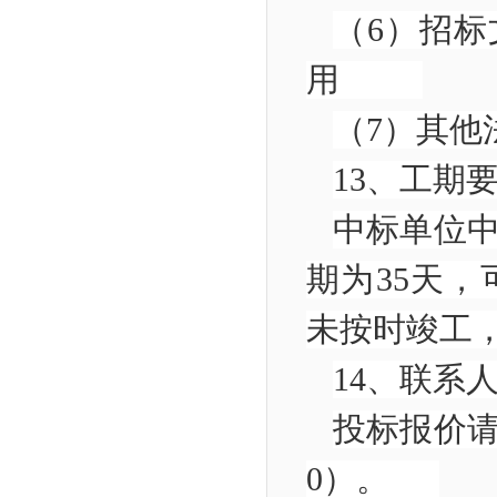
（
6
）招标
用
（
7
）其
13
、
工期
中标单位
期为
35
天
，
未按时竣工
14
、联
投标报价
0
）。