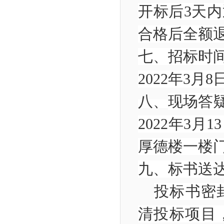
开标后
3
天内
合格后全额
七、
招标时
2022
年
3
月
8
八、
现场答
2022
年
3
月
13
厚德楼一楼
九、
标书送
投标书密
清投标项目