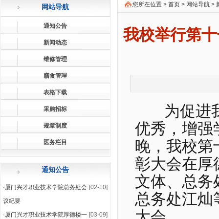
您所在位置 >
首页
>
网站导航
>
网站导航
通知公告
我校举行第十
新闻动态
维修管理
膳食管理
表格下载
为促进我
采购招标
优秀，增强
规章制度
晚，我校第
医务栏目
彰大会在厚
通知公告
文体、总务
·
厦门兴才职业技术学院总务处会
[02-10]
总务处江灿
议纪要
大会。
·
厦门兴才职业技术学院厚德楼一
[03-09]