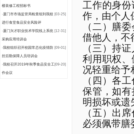
工作的身份
楼装修工程招标书
作，由个人
·
厦门市市场监管局检查组到我校
[03-25]
进行食堂食品安全风险评
（二）膳委
·
厦门兴才职业技术学院线上系统
[12-31]
借他人，不
采购应用培训会
（三）持证
·
我校组织召开校园常态化疫情防
[09-01]
利用职权、
控后勤保障人员培训会
·
我校召开2019年秋季食品安全工
[09-20]
况轻重给予
作会议
（四）各工
保管，如有
明损坏或遗
（五）出席
必须佩带膳