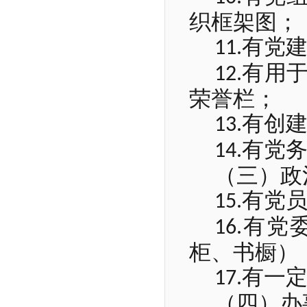
织框架图；
有党
11.
有用
12.
荣誉栏；
有创
13.
有党
14.
（三）政
有党
15.
有党
16.
柜、书橱）
有一
17.
（四）办