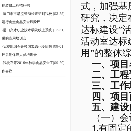
式，加强基
楼装修工程招标书
·
厦门市市场监管局检查组到我校
[03-25]
研究，决定
进行食堂食品安全风险评
达标建设”
·
厦门兴才职业技术学院线上系统
[12-31]
采购应用培训会
活动室达标
·
我校组织召开校园常态化疫情防
[09-01]
用”的整体
控后勤保障人员培训会
一、项目
·
我校召开2019年秋季食品安全工
[09-20]
作会议
二、工程
三、工作
四、项目
五、建设
（一）会
有固定
1.