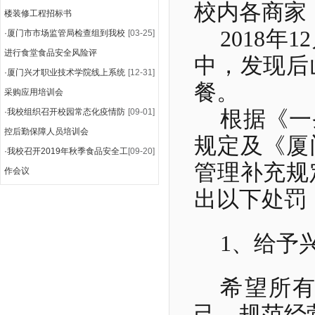
校内各商家
楼装修工程招标书
2018
年
12
·
厦门市市场监管局检查组到我校
[03-25]
进行食堂食品安全风险评
中，发现后
·
厦门兴才职业技术学院线上系统
[12-31]
餐。
采购应用培训会
·
我校组织召开校园常态化疫情防
[09-01]
根据《一
控后勤保障人员培训会
规定及《厦
·
我校召开2019年秋季食品安全工
[09-20]
管理补充规
作会议
出以下处罚
1
、给予
希望所
己、规范经