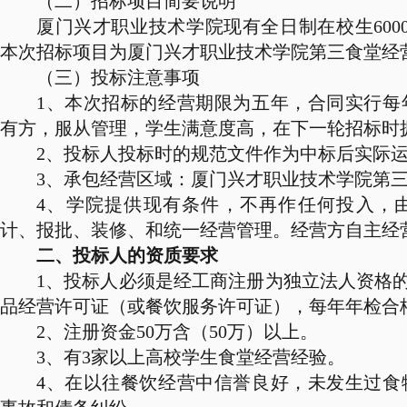
（二）招标项目简要说明
厦门兴才职业技术学院现有全日制在校生
600
本次招标项目为厦门兴才职业技术学院第三食堂经
（三）投标注意事项
1
、本次招标的经营期限为五年，合同实行每
有方，服从管理，学生满意度高，在下一轮招标时
2
、投标人投标时的规范文件作为中标后实际
3
、承包经营区域：厦门兴才职业技术学院第
4
、学院提供现有条件，不再作任何投入，
计、报批、装修、和统一经营管理。经营方自主经
二、投标人的资质要求
1
、投标人必须是经工商注册为独立法人资格
品经营许可证（或餐饮服务许可证），每年年检合
2
、注册资金
50
万含（
50
万）以上。
3
、有
3
家以上高校学生食堂经营经验。
4
、在以往餐饮经营中信誉良好，未发生过食