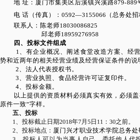
地 址：厦门市集美区后溪镇兴溪路
879-889
电 话（传真）：
0
592
—
3155066
（总务处招
联系人：陈老师
18030086825
邱老师
18959276958
四、投标文件组成
1
、有企业概况、阐述食堂改造方案、经
势和近两年的相关经营业绩及经营保证条件的说
2
、法人代表授权书。
3
、营业执照、食品经营许可证复印件。
4
、投标金额。
以上提供的资质材料必须真实有效，必须盖
原件一致”字样。
五、投标
1
、投标截止日期
2018
年
7
月
5
日
11
：
30
之前。
2
、投标地点：
厦门兴才职业技术学院总务处
3
、投标人可以为当事人自己，委托他人代