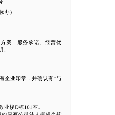
号
标办）
营方案、服务承诺、经营优
明。
有企业印章，并确认有“与
敬业楼
D
栋
101
室
。
投的应有公司法人授权委托