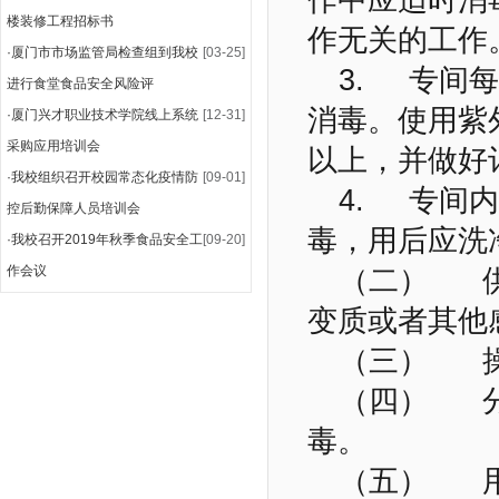
作中应适时消
楼装修工程招标书
作无关的工作
·
厦门市市场监管局检查组到我校
[03-25]
3. 专间
进行食堂食品安全风险评
消毒。使用紫
·
厦门兴才职业技术学院线上系统
[12-31]
采购应用培训会
以上，并做好
·
我校组织召开校园常态化疫情防
[09-01]
4. 专间
控后勤保障人员培训会
毒，用后应洗
·
我校召开2019年秋季食品安全工
[09-20]
作会议
（二） 供
变质或者其他
（三） 操
（四） 分
毒。
（五） 用