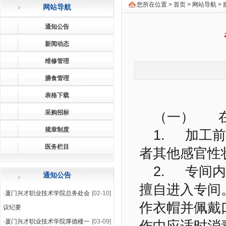
您所在位置 >
首页
>
网站导航
>
网站导航
通知公告
新闻动态
维修管理
膳食管理
表格下载
采购招标
（一） 在
规章制度
1. 加工
医务栏目
者其他感官性
2. 专间
通知公告
擅自进入专间
·
厦门兴才职业技术学院总务处会
[02-10]
作衣帽并佩戴
议纪要
·
厦门兴才职业技术学院厚德楼一
[03-09]