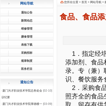
您所在位置 >
首页
>
网站导航
>
网站导航
通知公告
食品、食品添
新闻动态
维修管理
膳食管理
表格下载
1．指定经
采购招标
添加剂、食品
规章制度
医务栏目
录。专（兼）
识、餐饮服务
通知公告
2．采购食
·
厦门兴才职业技术学院总务处会
[02-10]
照齐全的食品
议纪要
取、留存有供
·
厦门兴才职业技术学院厚德楼一
[03-09]