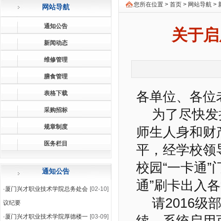
您所在位置 >
首页
>
网站导航
>
网站导航
通知公告
关于启
新闻动态
维修管理
膳食管理
各单位、各位
表格下载
采购招标
为了尽快发挥
规章制度
师生人身和财
医务栏目
平，经学校领导
校园“一卡通
通知公告
通”刷卡出入
·
厦门兴才职业技术学院总务处会
[02-10]
请2016级
议纪要
·
厦门兴才职业技术学院厚德楼一
[03-09]