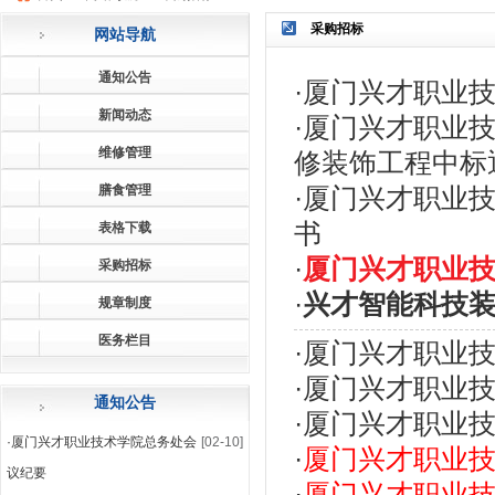
采购招标
网站导航
通知公告
·
厦门兴才职业
新闻动态
·
厦门兴才职业
维修管理
修装饰工程中标
膳食管理
·
厦门兴才职业
书
表格下载
·
厦门兴才职业
采购招标
·
兴才智能科技
规章制度
医务栏目
·
厦门兴才职业
·
厦门兴才职业
通知公告
·
厦门兴才职业
·
厦门兴才职业技术学院总务处会
[02-10]
·
厦门兴才职业
议纪要
·
厦门兴才职业