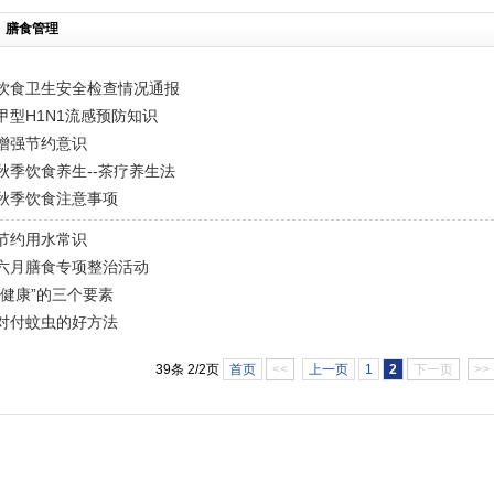
膳食管理
饮食卫生安全检查情况通报
甲型H1N1流感预防知识
增强节约意识
秋季饮食养生--茶疗养生法
秋季饮食注意事项
节约用水常识
六月膳食专项整治活动
“健康”的三个要素
对付蚊虫的好方法
39条 2/2页
首页
<<
上一页
1
2
下一页
>>